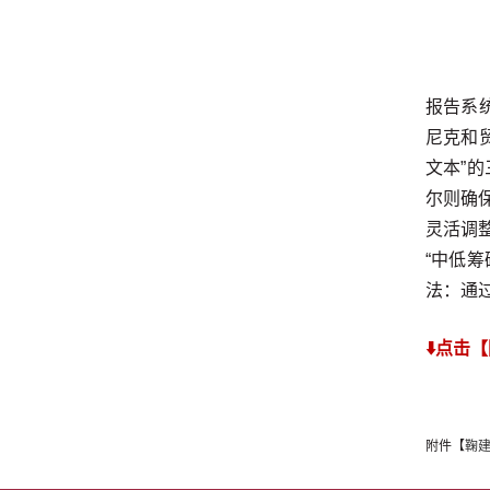
报告系
尼克和
文本”
尔则确
灵活调
“中低
法：通
⬇️点击
附件【
鞠建