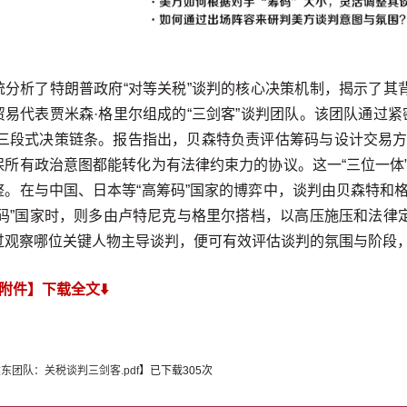
统分析了特朗普政府“对等关税”谈判的核心决策机制，揭示了其
贸易代表贾米森·格里尔组成的“三剑客”谈判团队。该团队通过
的三段式决策链条。报告指出，贝森特负责评估筹码与设计交易
保所有政治意图都能转化为有法律约束力的协议。这一“三位一体
整。在与中国、日本等“高筹码”国家的博弈中，谈判由贝森特和
筹码”国家时，则多由卢特尼克与格里尔搭档，以高压施压和法律
过观察哪位关键人物主导谈判，便可有效评估谈判的氛围与阶段
【附件】下载全文⬇️
东团队：关税谈判三剑客.pdf
】已下载
305
次