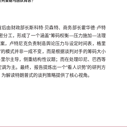
背后由财政部长斯科特·贝森特、商务部长霍华德·卢特
紧密分工，形成了一个涵盖“筹码权衡—压力施加—法理
方案，卢特尼克负责制造舆论压力与设定时间表，格里
”的模式并非一成不变，而是根据谈判对手的筹码大小
格里尔主导，侧重结构性议题；而在处理印尼、巴西等
定调为主。最终，报告提炼出一个“看人识势”的研判方
，为解读特朗普式的谈判策略提供了核心视角。