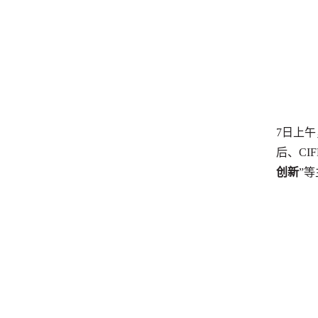
7日上
后、CI
创新
”