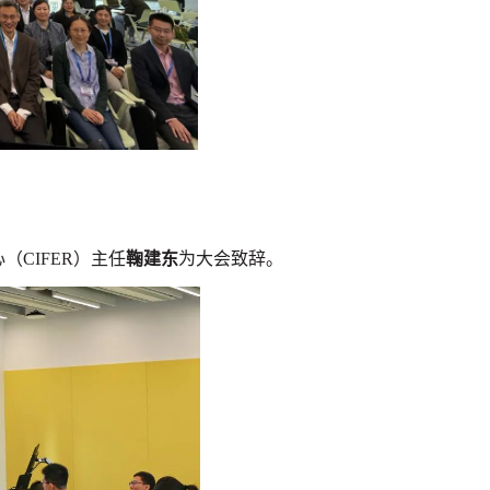
CIFER）主任
鞠建东
为大会致辞。