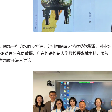
午，四场平行论坛同步推进，分别由岭南大学教授
范承
泽
，对外经
FER助理研究员
黄琛
，广东外语外贸大学教授
程永林
主持，
围绕 “
等主题展开深入讨论。