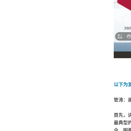
以下为
管涛：
首先，
最典型
今、明