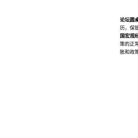
论坛圆
历，保
国宏观
策的正
胀和政