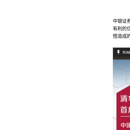
中银证
有利的
慌造成