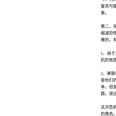
复苏可
景。
第二，
缩减恐
难的，
1、由
机的氛
2、美
是你们
争，但
题，退
这次危
的角色