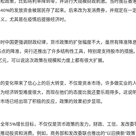
宽松政策，比如将利率降到零，并进行大规模财政刺激。当时我在香
40%的发放资金被居民存了起来。后来改为发消费券，并规定在一
意义，尤其是在疫情后提振经济时。
当时中国更强调财政纪律，货币政策的扩张幅度不大，虽然有降准降息
基点的降准，央行还推出了许多结构性工具，特别是支持股市的措施。
0亿元，可以说这次政策在规模和力度上都有很大扩展。
号的变化带来了信心上的巨大转变，不仅是资本市场，许多做实业的
认为经济转型难度很大，而现在他们的态度比我还要乐观得多。这说
本市场已经出现了积极的反应，政策的效果初步显现。
到全年5%增长目标，不仅仅是货币政策的发力，财政、工信、发改委
推动投资和消费。例如，商务部和发改委联合推出的“以旧换新”政策，