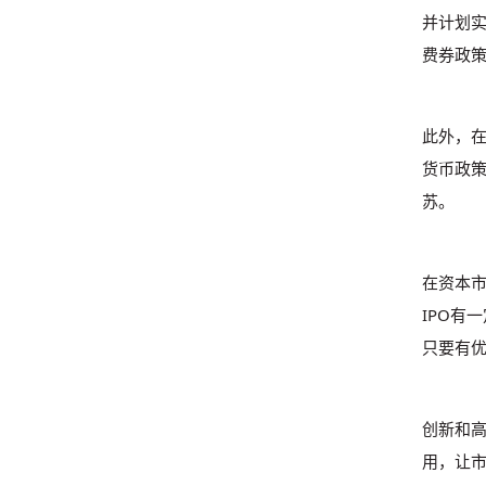
并计划
费券政
此外，
货币政
苏。
在资本市
IPO有
只要有
创新和
用，让市