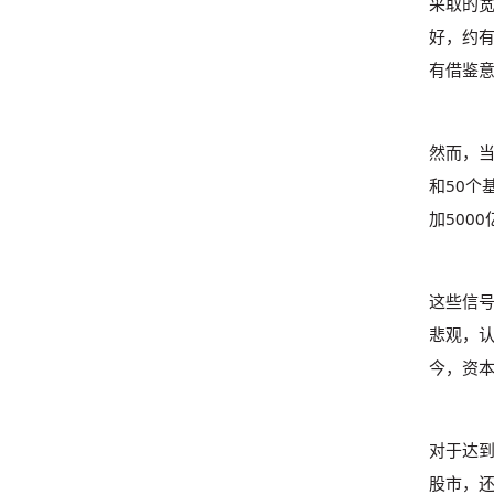
采取的
好，约有
有借鉴
然而，
和50个
加500
这些信
悲观，
今，资
对于达
股市，还