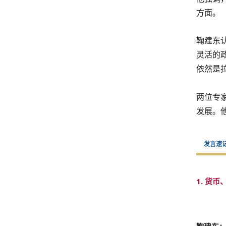
方面。
鞠建东
灵活的
依然是
两位专
发展。
发言速
1. 货