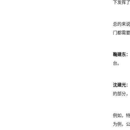
下发挥
总的来
门都需
鞠建东
台。
沈建光
的部分
例如，
为例，