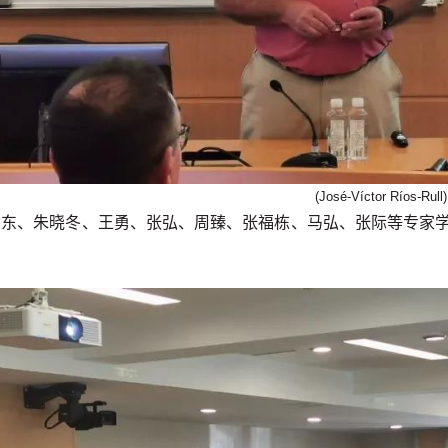
(José-Víctor Ríos-Rull)
建东、朱晓冬、王勇、张弘、周臻、张福栋、马弘、张际等专家