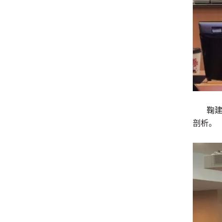
鞠
剖析。