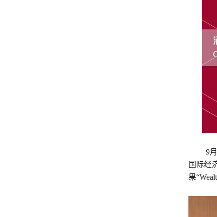
9
月
国际经济
果“Wea